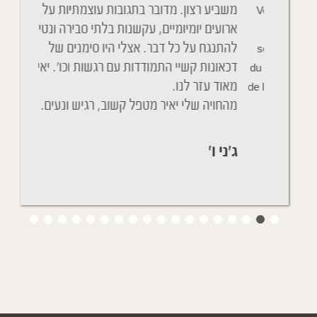
Vous av
משביע רצון. מדובר בתגובות עוצמתיות על
גם ההתנ
distan
ארועים יומיומיים, עקשנות בלתי סבירה ונטיה
soin de 
להתנגח על כל דבר. אצלי היו סימנים של
שנים שא
du Covid.
דכאונות קשיי התמודדות עם רגשות וכו'. יאיר
מהחדר ה
de la fièv
מאוד עזר לנו.
ניגשת א
מהחויה שלי יאיר מטפל קשוב, רגיש ונעים.
הכל בסד
ג'ני ו'
יפעת ת