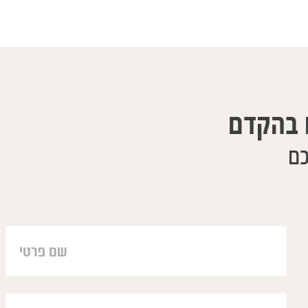
 בהקדם
כם
רבה דברים. קשה לתאר בכמה
aïr, j'ai eu vos coordonées de la plus
מופתיה עבורנו הוא הצלה
sœur Brigitte. Ma famille et mois vous
והטיפול שלו הוא כל כך
ons de nous avoir traîtés à distance.