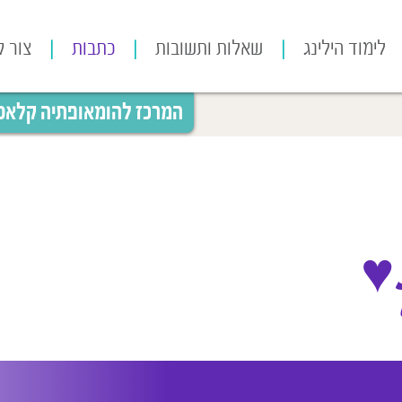
לימוד הילינג
שאלות ותשובות
כתבות
צור 
המרכז להומאופתיה קלאסית
♥