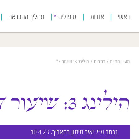
[bws_google_captcha]
ראשי
אודות
טיפולים
תהליך ההבראה
♥
מעיין החיים
/
כתבות
/
הילינג 3: שיעור 7
הילינג 3: שיעור 7
נכתב ע״י:
יאיר מימון
בתאריך: 10.4.23