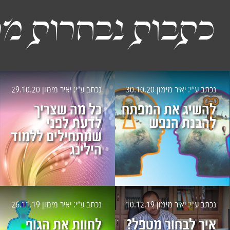
כתבות נבחרות מה
נכתב ע״י: יאיר מימון
30.10.20
נכתב ע״י: יאיר מימון
29.10.20
להשיג את המפתח
כל מה שצריך
להבנת הנפש
לדעת לפני
שמתחילים ללמוד
הילינג
נכתב ע״י: יאיר מימון
10.12.19
נכתב ע״י: יאיר מימון
26.11.19
איך לבחור מטפל?
לחוות את הגוף