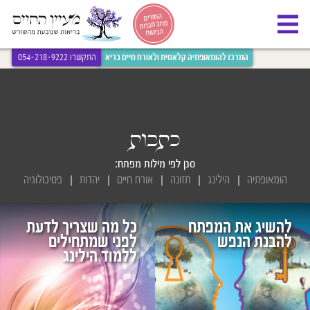
[bws_google_captcha]
החזרים
מרוב חברות
הביטוח
המרכז להומאופתיה קלאסית ולאורח חיים בריא
התקשרו 054-218-9222
כתבות
סנן לפי מילות מפתח:
הומאופתיה
הילינג
תזונה
אורח חיים
יהדות
פסיכולוגיה
להשיג את המפתח
כל מה שצריך לדעת
להבנת הנפש
לפני שמתחילים
ללמוד הילינג