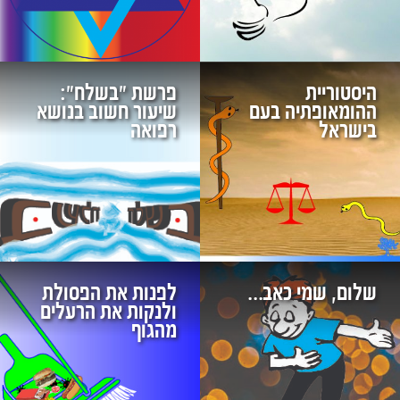
היסטוריית
פרשת "בשלח":
ההומאופתיה בעם
שיעור חשוב בנושא
בישראל
רפואה
שלום, שמי כאב…
לפנות את הפסולת
ולנקות את הרעלים
מהגוף