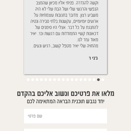
י אליו מכיוון שהמצב
והנשימה שלו היתה כבדה. לאחר שיחה עם
מיגרנות מאד ח
 ושל הבת שלי לא היה
יאיר הבנתי כי זה לא הדבר היחיד שדורש
בחיי היום יום, 
 בתגובות עוצמתיות על
טיפול אלא גם ההתנהגות שלו צריכה חיזוק.
מחזור. היום נע
עקשנות בלתי סבירה ונטיה
אחרי הטיפול ההטבה הורגשה באופן מיידי,
ואני פחות עצבני
 אצלי היו סימנים של
אחרי כמעט 4 שנים שאני יכולה לשמוע את
דות עם רגשות וכו'. יאיר
נשימותיו של בני מהחדר הסמוך הפסקתי
דוד ר'
לשמוע אותו, הייתי ניגשת אליו כמה פעמים
טפל קשוב, רגיש ונעים.
על מנת לבדוק שאכן הכל בסדר, ומגלה
שהוא ישן בנוחות.
יפעת ת'
מלאו את פרטיכם ונשוב אליכם בהקדם
יחד נגבש תוכנית הבראה המתאימה לכם