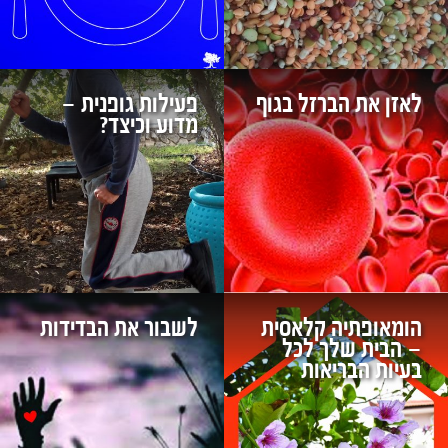
לאזן את הברזל בגוף
פעילות גופנית‎ ‎‏–
מדוע וכיצד? ‏
הומאופתיה קלאסית
לשבור את הבדידות
– הבית שלך לכל
בעיות הבריאות