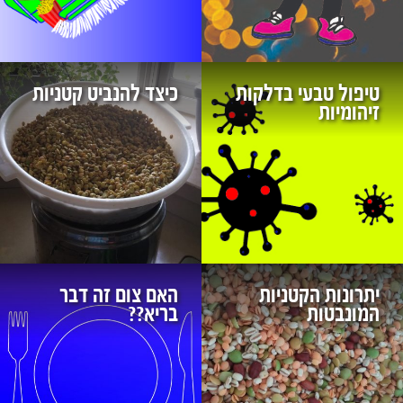
טיפול טבעי בדלקות
כיצד להנביט קטניות
זיהומיות
יתרונות הקטניות
האם צום זה דבר
המונבטות ‏
בריא??‏