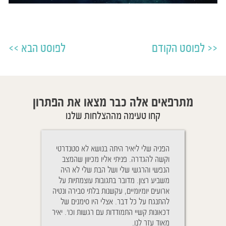
לפוסט הקודם
לפוסט הבא
מתרפאים אלה כבר מצאו את הפתרון
קחו טעימה מההצלחות שלנו
Cher Yaïr, j'ai e
הפניה שלי ליאיר היתה בנושא לא סטנדרטי
ניגשתי לטיפול בגלל
plus belle sœur 
וקשה להגדרה. פניתי אליו מכיוון שהמצב
והנשימה שלו היתה
mois vous rem
הנפשי והרגשי שלי ושל הבת שלי לא היה
יאיר הבנתי כי זה ל
traîtés à distance
משביע רצון. מדובר בתגובות עוצמתיות על
טיפול אלא גם ההתנה
D. pour aider mêm
ארועים יומיומיים, עקשנות בלתי סבירה ונטיה
אחרי הטיפול ההטבה
souffrent. Vous a
להתנגח על כל דבר. אצלי היו סימנים של
אחרי כמ
de mes enfants qui
דכאונות קשיי התמודדות עם רגשות וכו'. יאיר
נשימותיו של בני מ
Le pire que nous 
מאוד עזר לנו.
לשמוע אותו, הייתי 