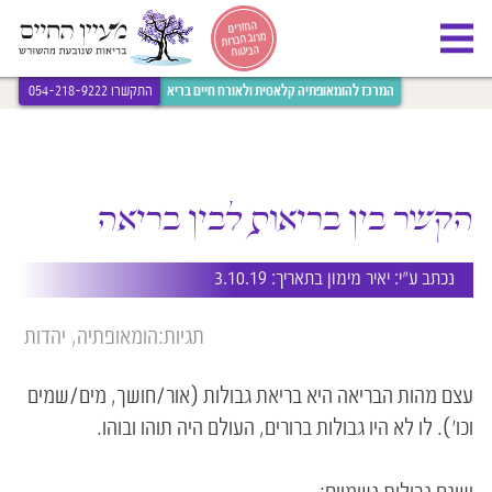
[bws_google_captcha]
החזרים
מרוב חברות
הביטוח
המרכז להומאופתיה קלאסית ולאורח חיים בריא
התקשרו 054-218-9222
הקשר בין בריאות לבין בריאה
נכתב ע״י:
יאיר מימון
בתאריך: 3.10.19
תגיות:
הומאופתיה
יהדות
עצם מהות הבריאה היא בריאת גבולות (אור/חושך, מים/שמים
וכו'). לו לא היו ‏גבולות ברורים, העולם היה תוהו ובוהו.‏