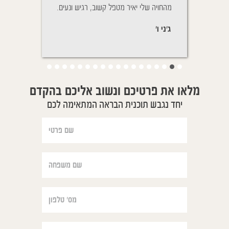
la fièvre pendan
מהחויה שלי יאיר מטפל קשוב, רגיש ונעים.
על מנת לבדוק שאכן
nous sommes
שהוא ישן בנוחות.
ג'ני ו'
יפעת ת'
מלאו את פרטיכם ונשוב אליכם בהקדם
יחד נגבש תוכנית הבראה המתאימה לכם