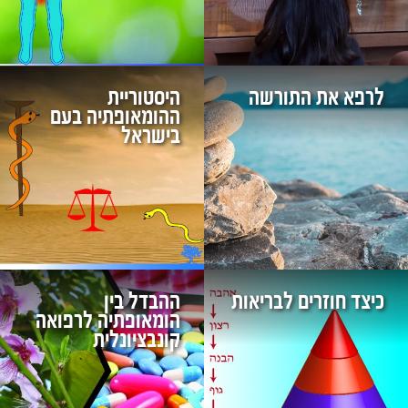
לרפא את התורשה
היסטוריית
ההומאופתיה בעם
בישראל
כיצד חוזרים לבריאות
ההבדל בין
הומאופתיה לרפואה
קונבציונלית