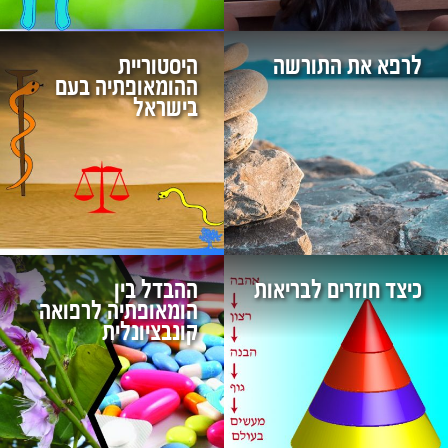
לרפא את התורשה
היסטוריית
ההומאופתיה בעם
בישראל
כיצד חוזרים לבריאות
ההבדל בין
הומאופתיה לרפואה
קונבציונלית