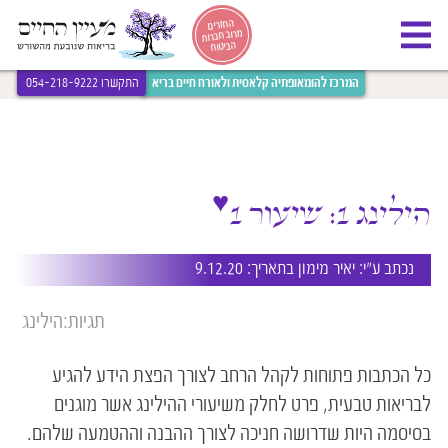
[bws_google_captcha]
החזרים
מרוב חברות
הביטוח
המרכז להומאופתיה קלאסית ולאורח חיים בריא
התקשרו 054-218-9222
♥
הילינג 1: שיעור 1
נכתב ע״י:
יאיר מימון
בתאריך: 9.12.20
תגיות:
הילינג
כל הכתבות פתוחות לקהל הרחב לצורך הפצת הידע להגיע
לבריאות טבעית, פרט לחלק משיעורי ההילינג אשר מוגנים
בסיסמה היות שדרושה חניכה לצורך ההבנה וההטמעה שלהם.