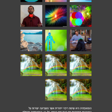
הומאופתיה היא שיטת ריפוי ייחודית אשר משפיעה ישירות על