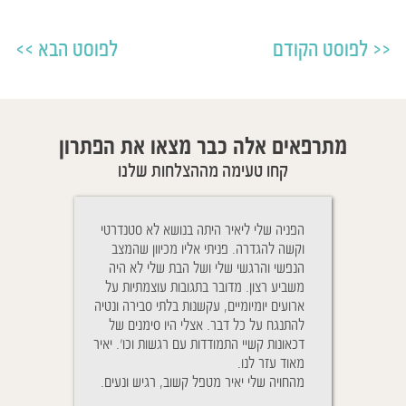
לפוסט הקודם
לפוסט הבא
מתרפאים אלה כבר מצאו את הפתרון
קחו טעימה מההצלחות שלנו
Cher Yaïr, j'ai e
הפניה שלי ליאיר היתה בנושא לא סטנדרטי
ניגשתי לטיפול בגלל
plus belle sœur 
וקשה להגדרה. פניתי אליו מכיוון שהמצב
והנשימה שלו היתה
mois vous rem
הנפשי והרגשי שלי ושל הבת שלי לא היה
יאיר הבנתי כי זה ל
traîtés à distance
משביע רצון. מדובר בתגובות עוצמתיות על
טיפול אלא גם ההתנה
D. pour aider mêm
ארועים יומיומיים, עקשנות בלתי סבירה ונטיה
אחרי הטיפול ההטבה
souffrent. Vous a
להתנגח על כל דבר. אצלי היו סימנים של
אחרי כמ
de mes enfants qui
דכאונות קשיי התמודדות עם רגשות וכו'. יאיר
נשימותיו של בני מ
Le pire que nous 
מאוד עזר לנו.
לשמוע אותו, הייתי 
la fièvre pendan
מהחויה שלי יאיר מטפל קשוב, רגיש ונעים.
על מנת לבדוק שאכן
nous sommes
שהוא ישן בנוחות.