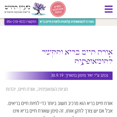
[bws_google_captcha]
החזרים
מרוב חברות
הביטוח
המרכז להומאופתיה קלאסית ולאורח חיים בריא
התקשרו 054-218-9222
אורח חיים בריא והקשר
להומאופתיה
נכתב ע״י:
יאיר מימון
בתאריך: 30.9.19
תגיות:
הומאופתיה
אורח חיים
יהדות
אורח חיים בריא הוא מרכיב חשוב ביותר כדי לחיות חיים בריאים.
אבל אם יש צורך לתקן אותו, זה סימן שאורח חיים בריא אינו