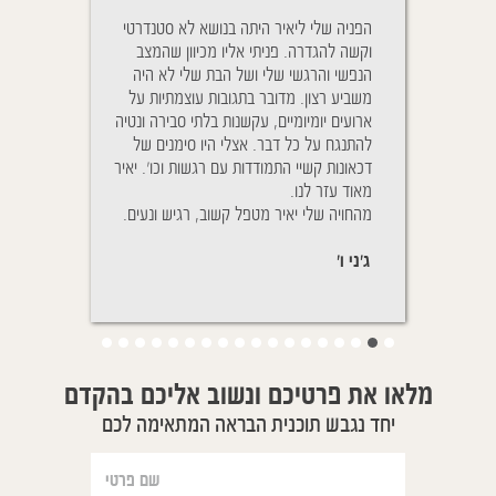
Cher Yaïr, j'ai e
הפניה שלי ליאיר היתה בנושא לא סטנדרטי
ניגשתי לטיפול בגלל
plus belle sœur 
וקשה להגדרה. פניתי אליו מכיוון שהמצב
והנשימה שלו היתה
mois vous rem
הנפשי והרגשי שלי ושל הבת שלי לא היה
יאיר הבנתי כי זה ל
traîtés à distance
משביע רצון. מדובר בתגובות עוצמתיות על
טיפול אלא גם ההתנה
D. pour aider mêm
ארועים יומיומיים, עקשנות בלתי סבירה ונטיה
אחרי הטיפול ההטבה
souffrent. Vous a
להתנגח על כל דבר. אצלי היו סימנים של
אחרי כמ
de mes enfants qui
דכאונות קשיי התמודדות עם רגשות וכו'. יאיר
נשימותיו של בני מ
Le pire que nous 
מאוד עזר לנו.
לשמוע אותו, הייתי 
la fièvre pendan
מהחויה שלי יאיר מטפל קשוב, רגיש ונעים.
על מנת לבדוק שאכן
nous sommes
שהוא ישן בנוחות.
ג'ני ו'
יפעת ת'
מלאו את פרטיכם ונשוב אליכם בהקדם
יחד נגבש תוכנית הבראה המתאימה לכם