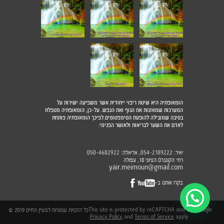
הומאופתיה היא שיטת ריפוי ייחודית אשר משפיעה ישירות על
המערכות שמאזנות את הגוף ואת הנפש. על-כן, הומאופתיה מטפלת
בסיבה שמובילה להופעת הסימפטומים.לפיכך הומאופתיה פותחת
לאדם את השער לבריאות ולאושר הפנימי.
יאיר:
, אריאלה:
050-4682922
054-2189222
רח׳ הקונגרס הציוני 18, עפולה
yair.meimoun@gmail.com
בקרו אותנו ב-
This site is protected by reCAPTCHA and the Google
כל הזכויות שמורות למעיין החיים 2019 ©
Privacy Policy
and
Terms of Service
apply.