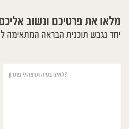
מלאו את פרטיכם ונשוב אליכם
יחד נגבש תוכנית הבראה המתאימה ל
יאיר עזר לנו בהרבה דברים. קשה לתאר בכמה
rdonées de la plus
משפטים אבל ההומופתיה עבורנו הוא הצלה
mille et mois vous
אחת גדולה מאחר והטיפול שלו הוא כל כך
aîtés à distance.
שורשי ועמוק ונותן מענה מעבר לטיפול
our aider même à
הנקודתי כאשר הרפואה הרגילה מטפלת
t. Vous avez pris
בסימפטום נטו ההומופאתיה מטפלת בנסיבות
ts qui souffraient
העמוקות יותר וממילא מעלימה את הסימפטום.
ions était d'avoir