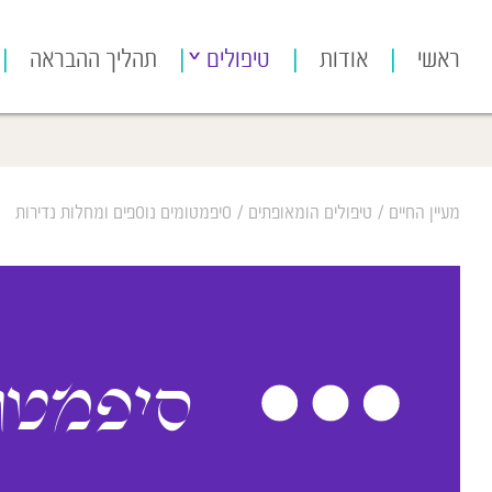
[bws_google_captcha]
ראשי
אודות
טיפולים
תהליך ההבראה
מעיין החיים
/
טיפולים הומאופתים
/
סיפמטומים נוספים ומחלות נדירות
סיפמטומ