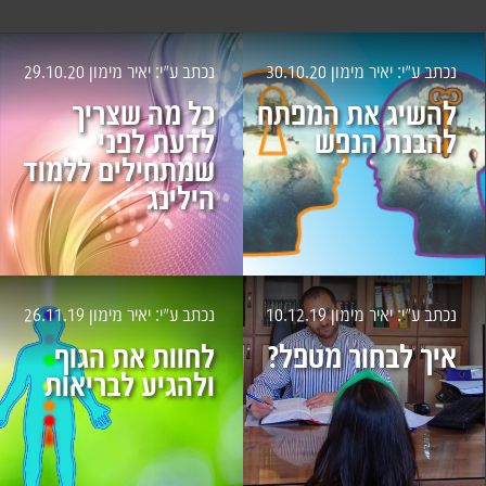
נכתב ע״י: יאיר מימון
30.10.20
נכתב ע״י: יאיר מימון
29.10.20
להשיג את המפתח
כל מה שצריך
להבנת הנפש
לדעת לפני
שמתחילים ללמוד
הילינג
נכתב ע״י: יאיר מימון
10.12.19
נכתב ע״י: יאיר מימון
26.11.19
איך לבחור מטפל?
לחוות את הגוף
ולהגיע לבריאות