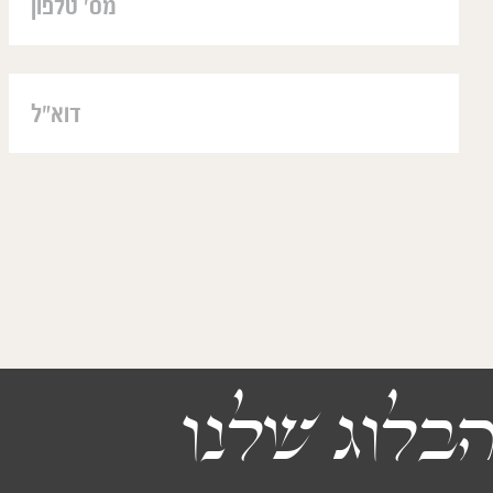
de la fièvre pendant 2 jours 
מאוד עזר לנו.
sommes parf
מהחויה שלי יאיר מטפל קשוב, רגיש ו
ג'ני ו'
בלוג שלנו