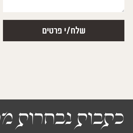
דרך הטיפול ההומופאטי קבלנו הרבה כלים
et maintenant nous
לסייע לילדים ולעצמנו צריך להתנסות בכדי
aitement guéries
להבין ואני ממליץ בחום!!
Madvee
נתנאל ג'
כתבות נבחרות מה