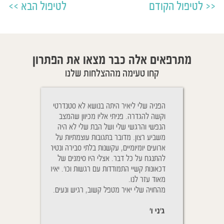
לטיפול הקודם
לטיפול הבא
מתרפאים אלה כבר מצאו את הפתרון
קחו טעימה מההצלחות שלנו
Cher Yaïr, j'ai e
הפניה שלי ליאיר היתה בנושא לא סטנדרטי
ניגשתי לטיפול בגלל
plus belle sœur 
וקשה להגדרה. פניתי אליו מכיוון שהמצב
והנשימה שלו היתה
mois vous rem
הנפשי והרגשי שלי ושל הבת שלי לא היה
יאיר הבנתי כי זה ל
traîtés à distance
משביע רצון. מדובר בתגובות עוצמתיות על
טיפול אלא גם ההתנה
D. pour aider mêm
ארועים יומיומיים, עקשנות בלתי סבירה ונטיה
אחרי הטיפול ההטבה
souffrent. Vous a
להתנגח על כל דבר. אצלי היו סימנים של
אחרי כמ
de mes enfants qui
דכאונות קשיי התמודדות עם רגשות וכו'. יאיר
נשימותיו של בני מ
Le pire que nous 
מאוד עזר לנו.
לשמוע אותו, הייתי 
la fièvre pendan
מהחויה שלי יאיר מטפל קשוב, רגיש ונעים.
על מנת לבדוק שאכן
nous sommes
שהוא ישן בנוחות.
ג'ני ו'
יפעת ת'