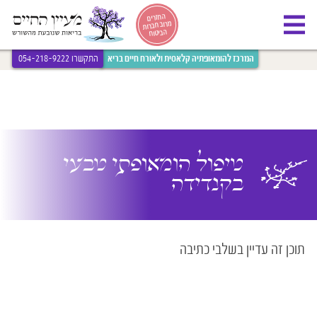
[bws_google_captcha]
החזרים
מרוב חברות
הביטוח
המרכז להומאופתיה קלאסית ולאורח חיים בריא
התקשרו 054-218-9222
טיפול הומאופתי טבעי
בקנדידה
תוכן זה עדיין בשלבי כתיבה