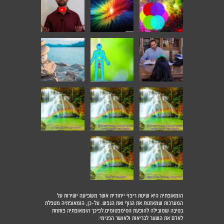
הומאופתיה היא שיטת ריפוי ייחודית אשר משפיעה ישירות על
המערכות שמאזנות את הגוף ואת הנפש. על-כן, הומאופתיה מטפלת
בסיבה שמובילה להופעת הסימפטומים.לפיכך הומאופתיה פותחת
לאדם את השער לבריאות ולאושר הפנימי.