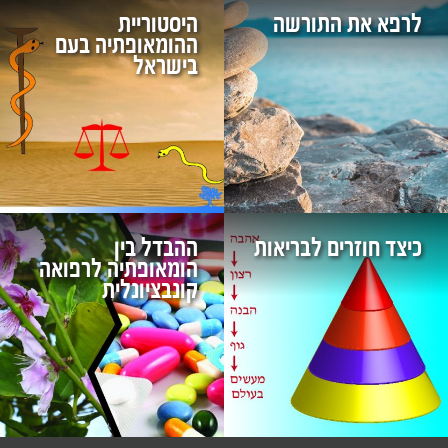
לרפא את התורשה
היסטוריית
ההומאופתיה בעם
בישראל
כיצד חוזרים לבריאות
ההבדל בין
הומאופתיה לרפואה
קונבציונלית