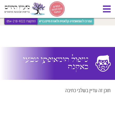
[bws_google_captcha]
החזרים
מרוב חברות
הביטוח
המרכז להומאופתיה קלאסית ולאורח חיים בריא
התקשרו 054-218-9222
טיפול הומאופתי טבעי
באקנה
תוכן זה עדיין בשלבי כתיבה