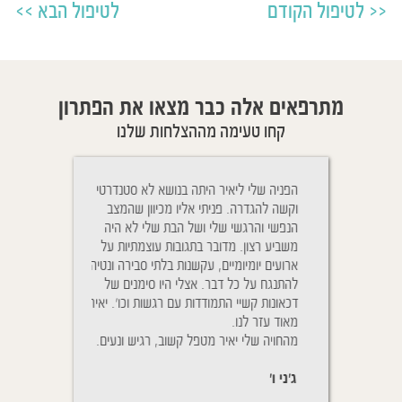
לטיפול הקודם
לטיפול הבא
מתרפאים אלה כבר מצאו את הפתרון
קחו טעימה מההצלחות שלנו
Cher Yaïr, j'ai e
הפניה שלי ליאיר היתה בנושא לא סטנדרטי
ניגשתי לטיפול בגלל
plus belle sœur 
וקשה להגדרה. פניתי אליו מכיוון שהמצב
והנשימה שלו היתה
mois vous rem
הנפשי והרגשי שלי ושל הבת שלי לא היה
יאיר הבנתי כי זה ל
traîtés à distance
משביע רצון. מדובר בתגובות עוצמתיות על
טיפול אלא גם ההתנה
D. pour aider mêm
ארועים יומיומיים, עקשנות בלתי סבירה ונטיה
אחרי הטיפול ההטבה
souffrent. Vous a
להתנגח על כל דבר. אצלי היו סימנים של
אחרי כמ
de mes enfants qui
דכאונות קשיי התמודדות עם רגשות וכו'. יאיר
נשימותיו של בני מ
Le pire que nous 
מאוד עזר לנו.
לשמוע אותו, הייתי 
la fièvre pendan
מהחויה שלי יאיר מטפל קשוב, רגיש ונעים.
על מנת לבדוק שאכן
nous sommes
שהוא ישן בנוחות.
ג'ני ו'
יפעת ת'