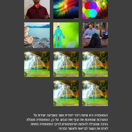
הומאופתיה היא שיטת ריפוי ייחודית אשר משפיעה ישירות על
המערכות שמאזנות את הגוף ואת הנפש. על-כן, הומאופתיה מטפלת
בסיבה שמובילה להופעת הסימפטומים.לפיכך הומאופתיה פותחת
לאדם את השער לבריאות ולאושר הפנימי.