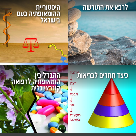
לרפא את התורשה
היסטוריית
ההומאופתיה בעם
בישראל
כיצד חוזרים לבריאות
ההבדל בין
הומאופתיה לרפואה
קונבציונלית