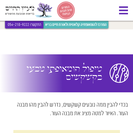
[bws_google_captcha]
החזרים
מרוב חברות
הביטוח
המרכז להומאופתיה קלאסית ולאורח חיים בריא
התקשרו 054-218-9222
טיפול הומאופתי טבעי
בקשקשים
בכדי להבין ממה נובעים קשקשים, נדרש להבין מהו מבנה
העור. האיור למטה מציג את מבנה העור.