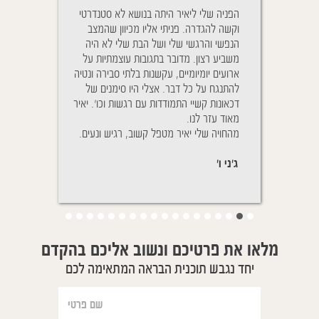
Cher Yaïr, j'ai e
הפניה שלי ליאיר היתה בנושא לא סטנדרטי
ניגשתי לטיפול בגלל
plus belle sœur 
וקשה להגדרה. פניתי אליו מכיוון שהמצב
והנשימה שלו היתה
mois vous rem
הנפשי והרגשי שלי ושל הבת שלי לא היה
יאיר הבנתי כי זה ל
traîtés à distance
משביע רצון. מדובר בתגובות עוצמתיות על
טיפול אלא גם ההתנה
D. pour aider mêm
ארועים יומיומיים, עקשנות בלתי סבירה ונטיה
אחרי הטיפול ההטבה
souffrent. Vous a
להתנגח על כל דבר. אצלי היו סימנים של
אחרי כמ
de mes enfants qui
דכאונות קשיי התמודדות עם רגשות וכו'. יאיר
נשימותיו של בני מ
Le pire que nous 
מאוד עזר לנו.
לשמוע אותו, הייתי 
la fièvre pendan
מהחויה שלי יאיר מטפל קשוב, רגיש ונעים.
על מנת לבדוק שאכן
nous sommes
שהוא ישן בנוחות.
ג'ני ו'
יפעת ת'
מלאו את פרטיכם ונשוב אליכם בהקדם
יחד נגבש תוכנית הבראה המתאימה לכם