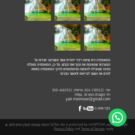
הומאופתיה היא שיטת ריפוי ייחודית אשר משפיעה ישירות על
המערכות שמאזנות את הגוף ואת הנפש. על-כן, הומאופתיה מטפלת
בסיבה שמובילה להופעת הסימפטומים.לפיכך הומאופתיה פותחת
לאדם את השער לבריאות ולאושר הפנימי.
יאיר:
, אריאלה:
050-4682922
054-2189222
רח׳ הקונגרס הציוני 18, עפולה
yair.meimoun@gmail.com
בקרו אותנו ב-
This site is protected by reCAPTCHA and the Google
כל הזכויות שמורות למעיין החיים 2019 ©
Privacy Policy
and
Terms of Service
apply.