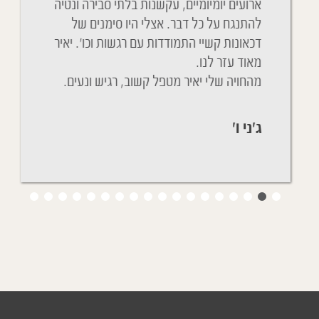
distan
ארועים יומיומיים, עקשנות בלתי סבירה ונטיה
soin de 
להתנגח על כל דבר. אצלי היו סימנים של
שנים שא
du Covid.
דכאונות קשיי התמודדות עם רגשות וכו'. יאיר
מהחדר ה
de la fièv
מאוד עזר לנו.
ניגשת א
מהחויה שלי יאיר מטפל קשוב, רגיש ונעים.
הכל בסד
ג'ני ו'
יפעת ת