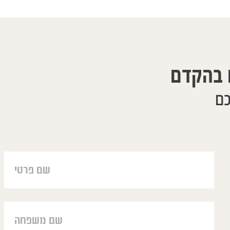
 בהקדם
כם
רבה דברים. קשה לתאר בכמה
aïr, j'ai eu vos coordonées de la plus
מופתיה עבורנו הוא הצלה
sœur Brigitte. Ma famille et mois vous
והטיפול שלו הוא כל כך
ons de nous avoir traîtés à distance.
תן מענה מעבר לטיפול
ez la grâce de D. pour aider même à