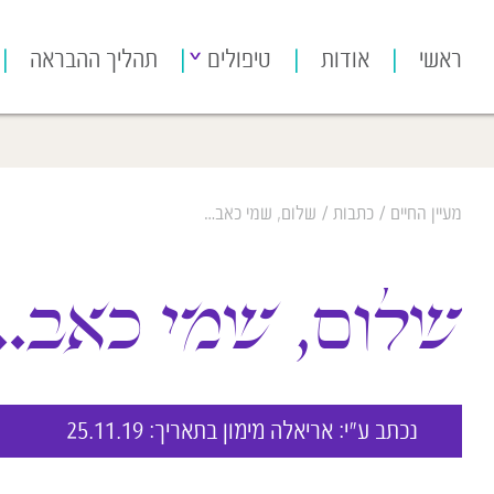
[bws_google_captcha]
ראשי
אודות
טיפולים
תהליך ההבראה
מעיין החיים
/
כתבות
/
שלום, שמי כאב…
שלום, שמי כאב…
נכתב ע״י:
אריאלה מימון
בתאריך: 25.11.19