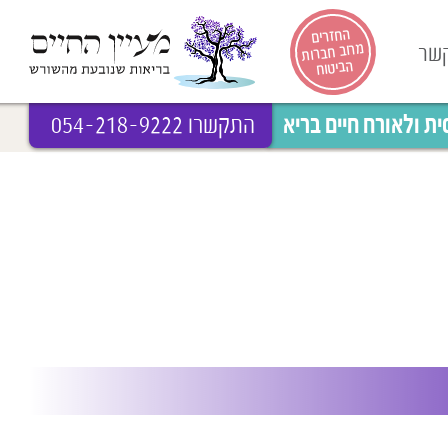
החזרים
מרוב חברות
קשר
הביטוח
 ולאורח חיים בריא
התקשרו 054-218-9222