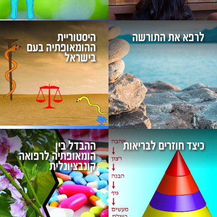
לרפא את התורשה
היסטוריית
ההומאופתיה בעם
בישראל
כיצד חוזרים לבריאות
ההבדל בין
הומאופתיה לרפואה
קונבציונלית