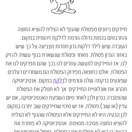
חיידקים ניזונים מפסולת שהגוף לא הצליח להוציא החוצה
והתרבותם בכמות גדולה גורמת לדלקת זיהומית במקום.
העובדה שיש לילד דלקות גרון חוזרות מצביעה על כך שיש
באזור הגרון פסולת. מאחר ופסולת שנשארת בגוף עשויה להזיק
לנו, אז החיידקים למעשה עוזרים לנו בכך שהם מפרקים לנו את
הפסולת. אולם כתוצאה מפירוק הפסולת הם משחררים רעלנים
שפוגעים ברקמה שלנו וגורמים ל
דלקת
במקום. אנטיביוטיקה
תהרוג את אוכלוסיית החיידקים אך לא תסלק את הפסולת
שהצטברה בגרון ולכן לאחר סיום השפעת האנטיביוטיקה, אם יש
עדין (או שוב) פסולת, אז יש סיכוי שחיידקים שוב יתרבו במקום.
לכן הבעיה היא לא החיידקים אלא הפסולת שהגוף לא הצליח
להוציא החוצה מסיבה מסוימת. אנטיביוטיקה לא פותרת את
הבעיה כי היא לא מסלקת את הפסולת. טיפול אנטיביוטי אף