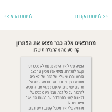
לפוסט הקודם
לפוסט הבא
מתרפאים אלה כבר מצאו את הפתרון
קחו טעימה מההצלחות שלנו
Cher Yaïr, j'ai e
הפניה שלי ליאיר היתה בנושא לא סטנדרטי
ניגשתי לטיפול בגלל
plus belle sœur 
וקשה להגדרה. פניתי אליו מכיוון שהמצב
והנשימה שלו היתה
mois vous rem
הנפשי והרגשי שלי ושל הבת שלי לא היה
יאיר הבנתי כי זה ל
traîtés à distance
משביע רצון. מדובר בתגובות עוצמתיות על
טיפול אלא גם ההתנה
D. pour aider mêm
ארועים יומיומיים, עקשנות בלתי סבירה ונטיה
אחרי הטיפול ההטבה
souffrent. Vous a
להתנגח על כל דבר. אצלי היו סימנים של
אחרי כמ
de mes enfants qui
דכאונות קשיי התמודדות עם רגשות וכו'. יאיר
נשימותיו של בני מ
Le pire que nous 
מאוד עזר לנו.
לשמוע אותו, הייתי 
la fièvre pendan
מהחויה שלי יאיר מטפל קשוב, רגיש ונעים.
על מנת לבדוק שאכן