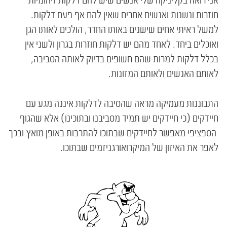
אני רואה בקליניקה שלי אנשים שיש להם דלקות זיהומיות
חוזרות ונשנות ואנשים אחרים שאין להם אף פעם דלקות.
למשל ראיתי אחים שישנים באותו החדר, הולכים לאותו הגן
ואוכלים ביחד. לאחד מהם יש דלקות חוזרות בגרון ולשני אין
בכלל דלקות למרות שהם חשופים בדיוק לאותה הסביבה,
לאותם האנשים ולאותם המזונות.
התבוננות מעמיקה מראה שהסיבה לדלקות איננה מגע עם
חיידקים (כי חיידקים יש תמיד מסביבנו ובתוכינו) אלא שהגוף
הספציפי מאפשר לחיידקים שבתוכו להתרבות באופן מואץ ובכך
לאפר את האיזון של המיקרואורגניזמים שבתוכו.