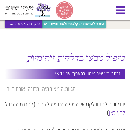
[bws_google_captcha]
החזרים
מרוב חברות
הביטוח
המרכז להומאופתיה קלאסית ולאורח חיים בריא
התקשרו 054-218-9222
טיפול טבעי בדלקות זיהומיות
נכתב ע״י:
יאיר מימון
בתאריך: 23.11.19
תגיות:
הומאופתיה
תזונה
אורח חיים
יש לשים לב שדלקת אינה מילה נרדפת לזיהום (להבנת ההבדל
לחץ כאן
).