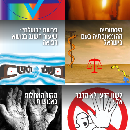
היסטוריית
פרשת "בשלח":
ההומאופתיה בעם
שיעור חשוב בנושא
בישראל
רפואה
לשון הרע, לא מדבר
מקור המחלות
אליי
באנושות