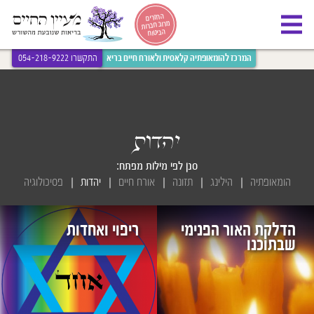
[bws_google_captcha]
החזרים
מרוב חברות
הביטוח
המרכז להומאופתיה קלאסית ולאורח חיים בריא
התקשרו 054-218-9222
יהדות
סנן לפי מילות מפתח:
הומאופתיה
הילינג
תזונה
אורח חיים
יהדות
פסיכולוגיה
הדלקת האור הפנימי
ריפוי ואחדות
שבתוכנו