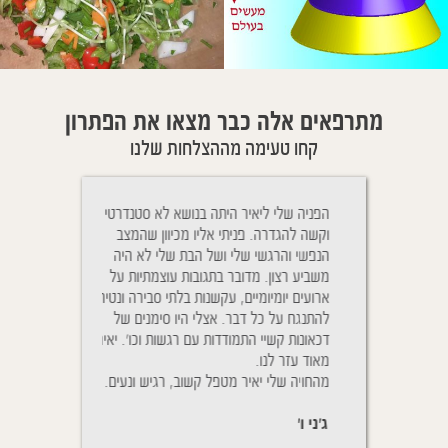
מתרפאים אלה כבר מצאו את הפתרון
קחו טעימה מההצלחות שלנו
Cher Yaïr, j'ai e
הפניה שלי ליאיר היתה בנושא לא סטנדרטי
ניגשתי לטיפול בגלל
plus belle sœur 
וקשה להגדרה. פניתי אליו מכיוון שהמצב
והנשימה שלו היתה
mois vous rem
הנפשי והרגשי שלי ושל הבת שלי לא היה
יאיר הבנתי כי זה ל
traîtés à distance
משביע רצון. מדובר בתגובות עוצמתיות על
טיפול אלא גם ההתנה
D. pour aider mêm
ארועים יומיומיים, עקשנות בלתי סבירה ונטיה
אחרי הטיפול ההטבה
souffrent. Vous a
להתנגח על כל דבר. אצלי היו סימנים של
אחרי כמ
de mes enfants qui
דכאונות קשיי התמודדות עם רגשות וכו'. יאיר
נשימותיו של בני מ
Le pire que nous 
מאוד עזר לנו.
לשמוע אותו, הייתי 
la fièvre pendan
מהחויה שלי יאיר מטפל קשוב, רגיש ונעים.
על מנת לבדוק שאכן
nous sommes
שהוא ישן בנוחות.
ג'ני ו'
יפעת ת'