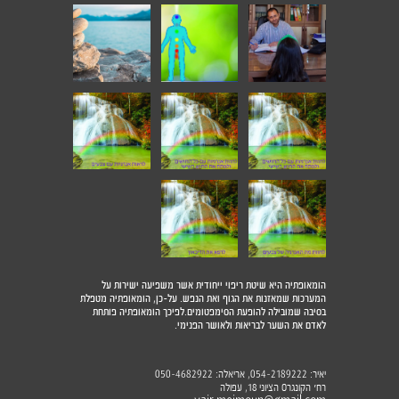
הומאופתיה היא שיטת ריפוי ייחודית אשר משפיעה ישירות על
המערכות שמאזנות את הגוף ואת הנפש. על-כן, הומאופתיה מטפלת
בסיבה שמובילה להופעת הסימפטומים.לפיכך הומאופתיה פותחת
לאדם את השער לבריאות ולאושר הפנימי.
יאיר:
, אריאלה:
050-4682922
054-2189222
רח׳ הקונגרס הציוני 18, עפולה