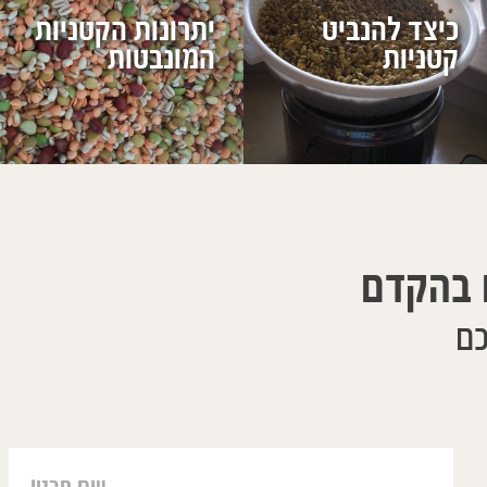
כיצד להנביט
יתרונות הקטניות
קטניות
המונבטות ‏
 בהקדם
כם