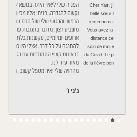
Cher Y
הפניה שלי ליאיר היתה בנושא לא סטנדרטי
ניגשתי 
belle 
וקשה להגדרה. פניתי אליו מכיוון שהמצב
והנשימה
remerci
הנפשי והרגשי שלי ושל הבת שלי לא היה
הבנתי כ
Vous av
משביע רצון. מדובר בתגובות עוצמתיות על
גם ההתנ
distan
ארועים יומיומיים, עקשנות בלתי סבירה ונטיה
soin de 
להתנגח על כל דבר. אצלי היו סימנים של
שנים שא
du Covid.
דכאונות קשיי התמודדות עם רגשות וכו'. יאיר
מהחדר ה
de la fièv
מאוד עזר לנו.
ניגשת א
מהחויה שלי יאיר מטפל קשוב, רגיש ונעים.
הכל בסד
ג'ני ו'
יפעת ת