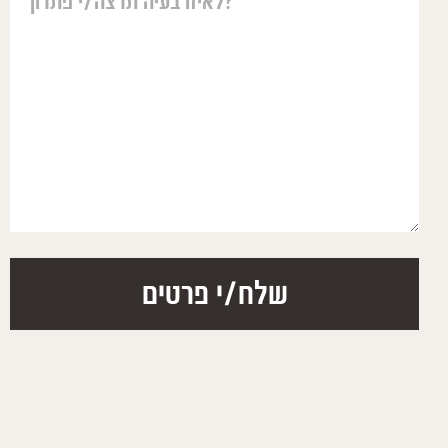
יאיר עזר לנו בה
משפטים אבל ההו
אחת גדולה מאחר 
שורשי ועמוק ונו
הנקודתי כאשר ה
בסימפטום נטו ה
העמוקות יותר ומ
דרך הטיפול ההומ
לסייע לילדים ולע
להבין ואני ממליץ
נתנאל ג'