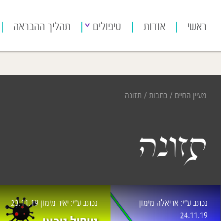
[bws_google_captcha]
ראשי
אודות
טיפולים
תהליך ההבראה
מעיין החיים
/
כתבות
/
תזונה
תזונה
נכתב ע״י: אריאלה מימון
נכתב ע״י: יאיר מימון
23.11.19
24.11.19