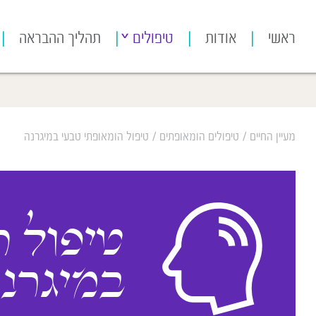
[bws_google_captcha]
ראשי
אודות
טיפולים
תהליך ההבראה
מעיין החיים
/
טיפולים הומאופתים
/
טיפול הומאופתי טבעי במיגרנה
טיפול ה
במיגרנ