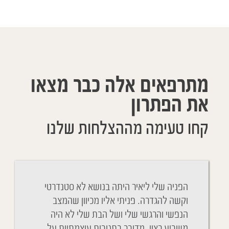
מתרפאים אלה כבר מצאו
את הפתרון
קחו טעימה מההצלחות שלנו
Cher Y
הפניה שלי ליאיר היתה בנושא לא סטנדרטי
ניגשתי 
belle 
וקשה להגדרה. פניתי אליו מכיוון שהמצב
והנשימה
remerci
הנפשי והרגשי שלי ושל הבת שלי לא היה
הבנתי כ
Vous av
משביע רצון. מדובר בתגובות עוצמתיות על
גם ההתנ