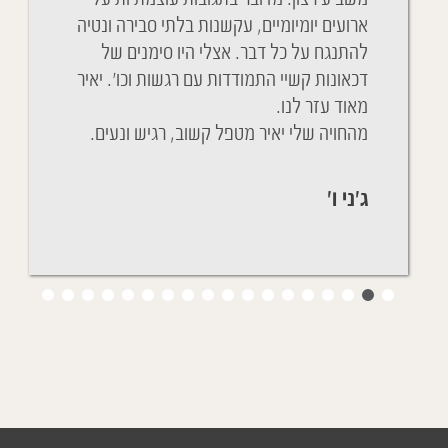
distan
ארועים יומיומיים, עקשנות בלתי סבירה ונטיה
soin de 
להתנגח על כל דבר. אצלי היו סימנים של
שנים שא
du Covid.
דכאונות קשיי התמודדות עם רגשות וכו'. יאיר
מהחדר ה
de la fièv
מאוד עזר לנו.
ניגשת א
מהחויה שלי יאיר מטפל קשוב, רגיש ונעים.
הכל בסד
ג'ני ו'
יפעת ת