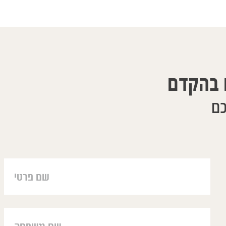
 בהקדם
כם
רבה דברים. קשה לתאר בכמה
aïr, j'ai eu vos coordonées de la plus
מופתיה עבורנו הוא הצלה
sœur Brigitte. Ma famille et mois vous
והטיפול שלו הוא כל כך
ons de nous avoir traîtés à distance.
תן מענה מעבר לטיפול
ez la grâce de D. pour aider même à