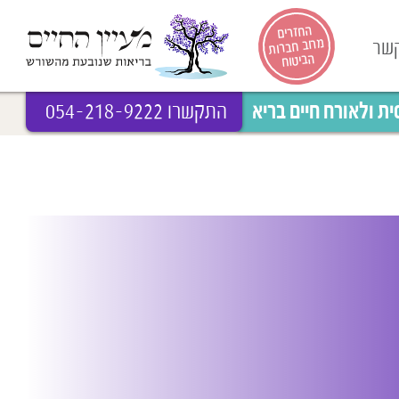
החזרים
מרוב חברות
קשר
הביטוח
 ולאורח חיים בריא
התקשרו 054-218-9222