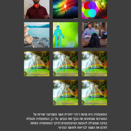
הומאופתיה היא שיטת ריפוי ייחודית אשר משפיעה ישירות על
המערכות שמאזנות את הגוף ואת הנפש. על-כן, הומאופתיה מטפלת
בסיבה שמובילה להופעת הסימפטומים.לפיכך הומאופתיה פותחת
לאדם את השער לבריאות ולאושר הפנימי.