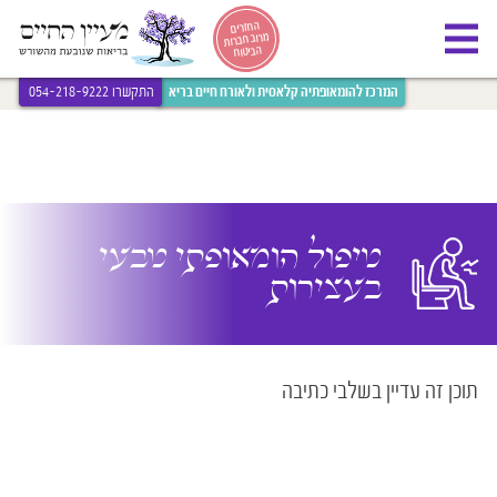
[bws_google_captcha]
החזרים
מרוב חברות
הביטוח
המרכז להומאופתיה קלאסית ולאורח חיים בריא
התקשרו 054-218-9222
טיפול הומאופתי טבעי
בעצירות
תוכן זה עדיין בשלבי כתיבה