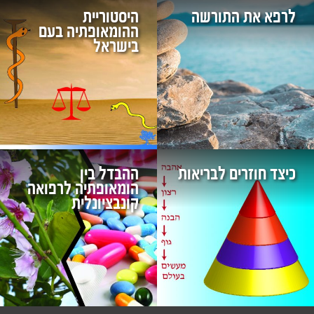
לרפא את התורשה
היסטוריית
ההומאופתיה בעם
בישראל
כיצד חוזרים לבריאות
ההבדל בין
הומאופתיה לרפואה
קונבציונלית