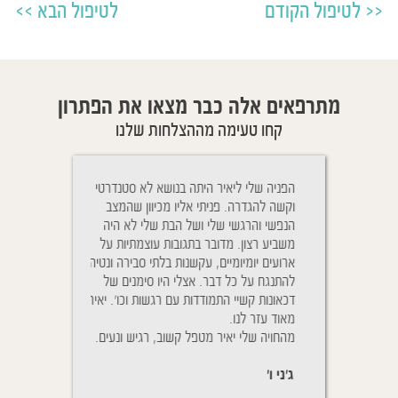
לטיפול הקודם
לטיפול הבא
מתרפאים אלה כבר מצאו את הפתרון
קחו טעימה מההצלחות שלנו
Cher Yaïr, j'ai e
הפניה שלי ליאיר היתה בנושא לא סטנדרטי
ניגשתי לטיפול בגלל
plus belle sœur 
וקשה להגדרה. פניתי אליו מכיוון שהמצב
והנשימה שלו היתה
mois vous rem
הנפשי והרגשי שלי ושל הבת שלי לא היה
יאיר הבנתי כי זה ל
traîtés à distance
משביע רצון. מדובר בתגובות עוצמתיות על
טיפול אלא גם ההתנה
D. pour aider mêm
ארועים יומיומיים, עקשנות בלתי סבירה ונטיה
אחרי הטיפול ההטבה
souffrent. Vous a
להתנגח על כל דבר. אצלי היו סימנים של
אחרי כמ
de mes enfants qui
דכאונות קשיי התמודדות עם רגשות וכו'. יאיר
נשימותיו של בני מ
Le pire que nous 
מאוד עזר לנו.
לשמוע אותו, הייתי 
la fièvre pendan
מהחויה שלי יאיר מטפל קשוב, רגיש ונעים.
על מנת לבדוק שאכן
nous sommes
שהוא ישן בנוחות.
ג'ני ו'
יפעת ת'