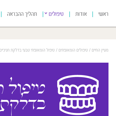
[bws_google_captcha]
ראשי
אודות
טיפולים
תהליך ההבראה
מעיין החיים
/
טיפולים הומאופתים
/
טיפול הומאופתי טבעי בדלקת חניכיים
טיפול ה
בדלקת ח