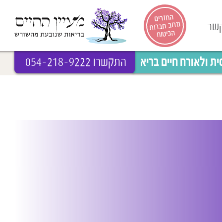
החזרים
מרוב חברות
קשר
הביטוח
 ולאורח חיים בריא
התקשרו 054-218-9222