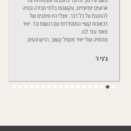
Vous av
משביע רצון. מדובר בתגובות עוצמתיות על
גם ההתנ
distan
ארועים יומיומיים, עקשנות בלתי סבירה ונטיה
soin de 
להתנגח על כל דבר. אצלי היו סימנים של
שנים שא
du Covid.
דכאונות קשיי התמודדות עם רגשות וכו'. יאיר
מהחדר ה
de la fièv
מאוד עזר לנו.
ניגשת א
מהחויה שלי יאיר מטפל קשוב, רגיש ונעים.
הכל בסד
ג'ני ו'
יפעת ת