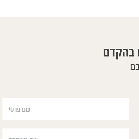
 בהקדם
כם
רבה דברים. קשה לתאר בכמה
aïr, j'ai eu vos coordonées de la plus
מופתיה עבורנו הוא הצלה
sœur Brigitte. Ma famille et mois vous
והטיפול שלו הוא כל כך
ons de nous avoir traîtés à distance.