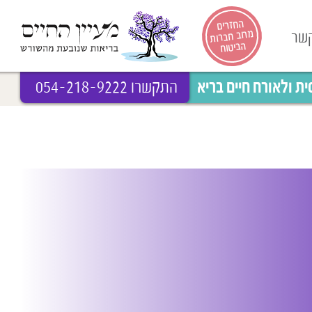
החזרים
מרוב חברות
קשר
הביטוח
 ולאורח חיים בריא
התקשרו 054-218-9222