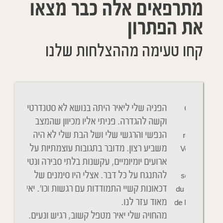
מתרפאים אלה כבר מצאו
את הפתרון
קחו טעימה מההצלחות שלנו
Cher Y
הפניה שלי ליאיר היתה בנושא לא סטנדרטי
ניגשתי 
belle 
וקשה להגדרה. פניתי אליו מכיוון שהמצב
והנשימה
remerci
הנפשי והרגשי שלי ושל הבת שלי לא היה
הבנתי כ
Vous av
משביע רצון. מדובר בתגובות עוצמתיות על
גם ההתנ
distan
ארועים יומיומיים, עקשנות בלתי סבירה ונטיה
soin de 
להתנגח על כל דבר. אצלי היו סימנים של
שנים שא
du Covid.
דכאונות קשיי התמודדות עם רגשות וכו'. יאיר
מהחדר ה
de la fièv
מאוד עזר לנו.
ניגשת א
מהחויה שלי יאיר מטפל קשוב, רגיש ונעים.
הכל בסד