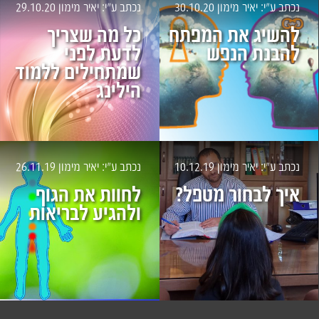
נכתב ע״י: יאיר מימון
30.10.20
נכתב ע״י: יאיר מימון
29.10.20
להשיג את המפתח
כל מה שצריך
להבנת הנפש
לדעת לפני
שמתחילים ללמוד
הילינג
נכתב ע״י: יאיר מימון
10.12.19
נכתב ע״י: יאיר מימון
26.11.19
איך לבחור מטפל?
לחוות את הגוף
ולהגיע לבריאות