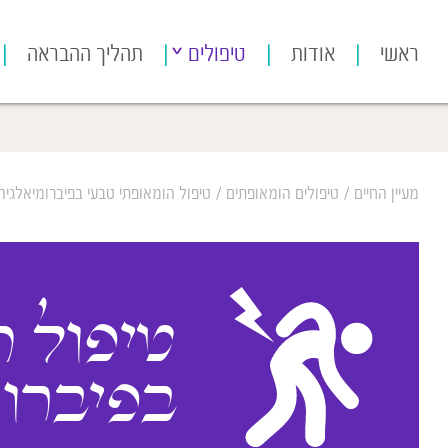
[bws_google_captcha]
ראשי
אודות
טיפולים
תהליך ההבראה
מעיין החיים
/
טיפולים הומאופתים
/
טיפול הומאופתי טבעי בפיברומיאלגיה
טיפול ה
בפיברו