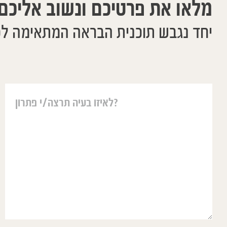
מלאו את פרטיכם ונשוב אליכם
יחד נגבש תוכנית הבראה המתאימה ל
יאיר עזר לנו בה
משפטים אבל ההו
אחת גדולה מאחר 
שורשי ועמוק ונו
הנקודתי כאשר ה
בסימפטום נטו ה
העמוקות יותר ומ
דרך הטיפול ההומ
לסייע לילדים ולע