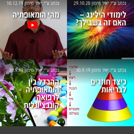
נכתב ע״י: יאיר מימון
29.10.20
נכתב ע״י: יאיר מימון
10.12.19
לימודי הילינג –
מהי הומאופתיה
האם זה בשבילך?
נכתב ע״י: יאיר מימון
30.9.19
נכתב ע״י: יאיר מימון
30.9.19
כיצד חוזרים
ההבדל בין
לבריאות
הומאופתיה
לרפואה
קונבציונלית