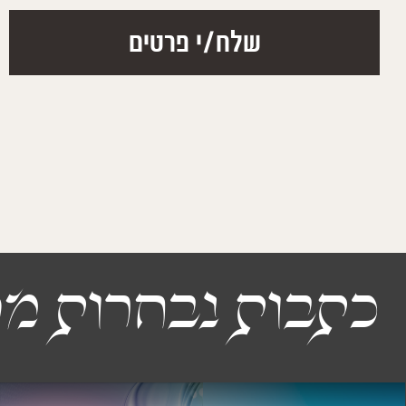
להבין ואני ממליץ
נתנאל ג'
כתבות נבחרות מה