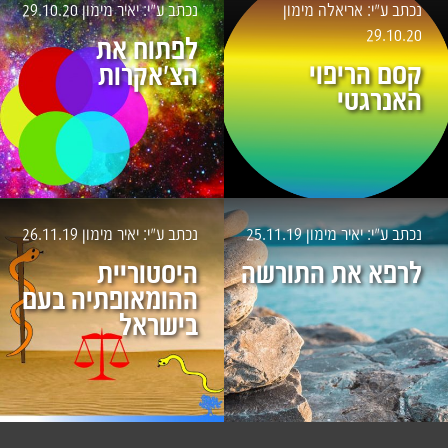
נכתב ע״י: אריאלה מימון
נכתב ע״י: יאיר מימון
29.10.20
29.10.20
לפתוח את
קסם הריפוי
הצ'אקרות
האנרגטי
נכתב ע״י: יאיר מימון
25.11.19
נכתב ע״י: יאיר מימון
26.11.19
לרפא את התורשה
היסטוריית
ההומאופתיה בעם
בישראל